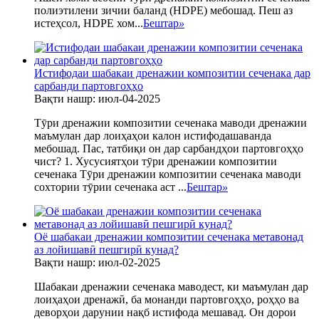
полиэтилени зичии баланд (HDPE) мебошад. Пеш аз
истеҳсол, HDPE хом...
Бештар
»
Истифодаи шабакаи дренажии композитии сеченака дар
сарбанди партовгоҳҳо
Вақти нашр: июл-04-2025
Тӯри дренажии композитии сеченака маводи дренажии
маъмулан дар лоиҳаҳои калон истифодашаванда
мебошад. Пас, татбиқи он дар сарбандҳои партовгоҳҳо
чист? 1. Хусусиятҳои тӯри дренажии композитии
сеченака Тӯри дренажии композитии сеченака маводи
сохтории тӯрии сеченака аст ...
Бештар
»
Оё шабакаи дренажии композитии сеченака метавонад
аз лойишавӣ пешгирӣ кунад?
Вақти нашр: июл-02-2025
Шабакаи дренажии сеченака маводест, ки маъмулан дар
лоиҳаҳои дренажӣ, ба монанди партовгоҳҳо, роҳҳо ва
деворҳои дарунии нақб истифода мешавад. Он дорои