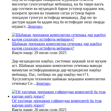
масолеҳи гуногунҷабҳае мебошанд, ки ба таври васеъ
дар сохтмон ва муҳандисӣ барои устувор кардани хок,
назорати эрозия ва таъмини сатҳи устувор барои
лоиҳаҳои гуногун истифода мешаванд. Дар ин ҷо
дастури қадам ба қадам оид ба истифодаи онҳо оварда
шудааст...
Бештар
»
Шабакаи дренажии композитии сеченака дар нақбҳо
кадом соҳаҳоро истифода мебаранд?
Вақти нашр: 29 июли соли 2025
Дар муҳандисии нақбҳо, системаи заҳкашӣ хеле муҳим
аст. Шабакаи заҳкашии композитии сеченака маводи
маъмулан истифодашаванда дар муҳандисии нақбҳо
мебошад. Пас, татбиқи он дар нақбҳо чист? I.
Хусусиятҳои техникии шабакаи заҳкашии композитии
сеченака Се-...
Бештар
»
Оё тахтачаи дренажии гофршудаи композитӣ ба тоза
кардан ниёз дорад?
Вақти нашр: 26 июли соли 2025