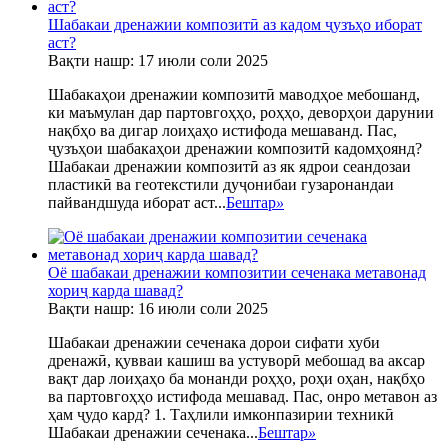
Шабакаи дренажии композитӣ аз кадом ҷузъҳо иборат
аст?
Вақти нашр: 17 июли соли 2025
Шабакаҳои дренажии композитӣ маводҳое мебошанд,
ки маъмулан дар партовгоҳҳо, роҳҳо, деворҳои дарунии
нақбҳо ва дигар лоиҳаҳо истифода мешаванд. Пас,
ҷузъҳои шабакаҳои дренажии композитӣ кадомҳоянд?
Шабакаи дренажии композитӣ аз як ядрои сеандозаи
пластикӣ ва геотекстили дуҷонибаи гузаронандаи
пайвандшуда иборат аст...
Бештар
»
Оё шабакаи дренажии композитии сеченака метавонад
хориҷ карда шавад?
Вақти нашр: 16 июли соли 2025
Шабакаи дренажии сеченака дорои сифати хуби
дренажӣ, қувваи кашиш ва устуворӣ мебошад ва аксар
вақт дар лоиҳаҳо ба монанди роҳҳо, роҳи оҳан, нақбҳо
ва партовгоҳҳо истифода мешавад. Пас, онро метавон аз
ҳам ҷудо кард? 1. Таҳлили имконпазирии техникӣ
Шабакаи дренажии сеченака...
Бештар
»