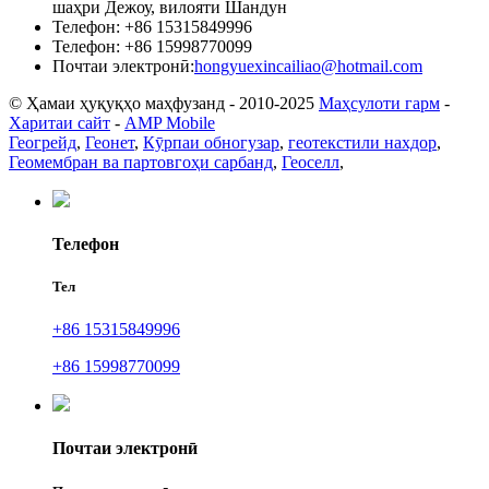
шаҳри Дежоу, вилояти Шандун
Телефон: +86 15315849996
Телефон: +86 15998770099
Почтаи электронӣ:
hongyuexincailiao@hotmail.com
© Ҳамаи ҳуқуқҳо маҳфузанд - 2010-2025
Маҳсулоти гарм
-
Харитаи сайт
-
AMP Mobile
Геогрейд
,
Геонет
,
Кӯрпаи обногузар
,
геотекстили нахдор
,
Геомембран ва партовгоҳи сарбанд
,
Геоселл
,
Телефон
Тел
+86 15315849996
+86 15998770099
Почтаи электронӣ