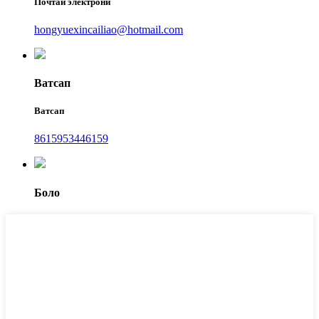
Почтаи электронӣ
hongyuexincailiao@hotmail.com
Ватсап
Ватсап
8615953446159
Боло