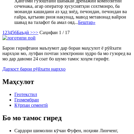
Ҳангоми гузоштани шабакаи дренажии композитии
сеченака, агар оператор хусусиятҳои сохтмонро, ба
монанди кашидани аз ҳад зиёд, печондан, печондан ва
ғайра, қатъиян риоя накунад, мавод метавонад вайрон
шавад ва талафот ба амал ояд...
Бештар
»
1
2
3
4
5
6
Баъдӣ >
>>
Саҳифаи 1 / 17
Барои гирифтани маълумот дар бораи маҳсулот ё рӯйхати
нархҳои мо, лутфан почтаи электронии худро ба мо гузоред ва
мо дар давоми 24 соат бо шумо тамос хоҳем гирифт.
Дархост барои рӯйхати нархҳо
Маҳсулот
Геотекстил
Геомембран
Кӯрпаи сементӣ
Бо мо тамос гиред
Сардори шимолии кӯчаи Фуфен, ноҳияи Линченг,