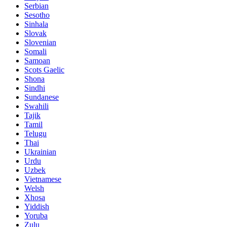
Serbian
Sesotho
Sinhala
Slovak
Slovenian
Somali
Samoan
Scots Gaelic
Shona
Sindhi
Sundanese
Swahili
Tajik
Tamil
Telugu
Thai
Ukrainian
Urdu
Uzbek
Vietnamese
Welsh
Xhosa
Yiddish
Yoruba
Zulu