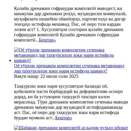
Қолаби дренажии гофршудаи композитӣ маводест, ки
маъмулан дар дренажии роҳҳо, муҳандисии коммуналӣ,
муҳофизати нишебии обанборҳо, партовгоҳҳо ва дигар
лоиҳаҳо истифода мешавад. Пас, оё онро тоза кардан
лозим аст? 1. Хусусиятҳои сохтории қолаби дренажии
гофршудаи композитӣ Қолаби дренажии гофршудаи
композитӣ...
Бештар
»
Оё тӯрҳои дренажии композитии сеченака метавонанд
дар таҳкурсиҳои хоки нарм истифода шаванд?
Вақти нашр: 22 июли соли 2025
Таҳкурсии хоки нарм хусусиятҳои баланди об,
қобилияти пасти борбардорӣ ва деформатсияи осонро
дорад, ки ба устувории таҳкурсӣ таъсири калон
мерасонад. Тӯри дренажии композитии сеченака маводи
дренажии маъмулан дар муҳандисӣ истифодашаванда
аст. Пас, оё онро дар таҳкурсии хоки нарм истифода
бурдан мумкин аст...
Бештар
»