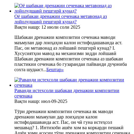
Оё шабакаи дренажии сеченака метавонад аз
лойолудшавӣ пешгирӣ кунад?
Вақти нашр: 12 июли соли 2025
Шабакаи дренажии композитии сеченака маводи
маъмулан дар лоиҳаҳои калон истифодашаванда аст.
Пас, он метавонад аз лойшавӣ пешгирӣ кунад? I.
Хусусиятҳои мавод ва механизми зидди лойшавӣ
Шабакаи дренажии композитии сеченака аз шабакаи
пластикии сеченака бо гузарандаи пайванди дуҷониба
сохта шудааст...
Бештар
»
Раванди истеҳсоли шабакаи дренажии композитии
сеченака
Вақти нашр: июл-09-2025
Тӯри дренажии композитии сеченака як маводи
дренажии маъмулан дар лоиҳаҳои калон
истифодашаванда аст. Пас, он чӣ гуна истеҳсол
мешавад? 1. Интихоби ашёи хом ва коркарди пешакӣ
Ашёи хоми асосии тӯри дренажии композитии сеченака