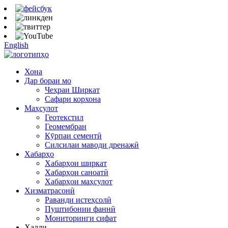
English
Хона
Дар бораи мо
Чеҳраи Ширкат
Сафари корхона
Маҳсулот
Геотекстил
Геомембран
Кӯрпаи сементӣ
Силсилаи маводи дренажӣ
Хабарҳо
Хабарҳои ширкат
Хабарҳои саноатӣ
Хабарҳои маҳсулот
Хизматрасонӣ
Раванди истеҳсолӣ
Пуштибонии фаннӣ
Мониторинги сифат
Ҳалли