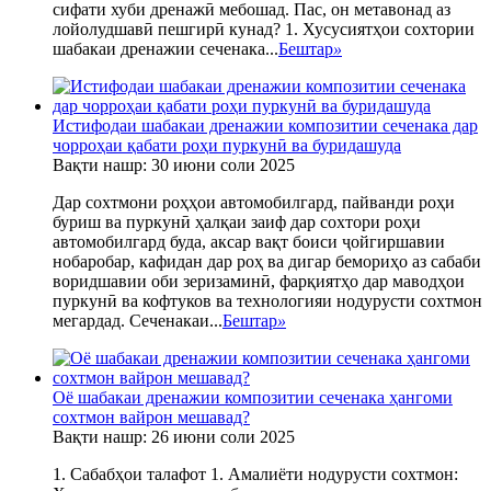
сифати хуби дренажӣ мебошад. Пас, он метавонад аз
лойолудшавӣ пешгирӣ кунад? 1. Хусусиятҳои сохтории
шабакаи дренажии сеченака...
Бештар
»
Истифодаи шабакаи дренажии композитии сеченака дар
чорроҳаи қабати роҳи пуркунӣ ва буридашуда
Вақти нашр: 30 июни соли 2025
Дар сохтмони роҳҳои автомобилгард, пайванди роҳи
буриш ва пуркунӣ ҳалқаи заиф дар сохтори роҳи
автомобилгард буда, аксар вақт боиси ҷойгиршавии
нобаробар, кафидан дар роҳ ва дигар бемориҳо аз сабаби
воридшавии оби зеризаминӣ, фарқиятҳо дар маводҳои
пуркунӣ ва кофтуков ва технологияи нодурусти сохтмон
мегардад. Сеченакаи...
Бештар
»
Оё шабакаи дренажии композитии сеченака ҳангоми
сохтмон вайрон мешавад?
Вақти нашр: 26 июни соли 2025
1. Сабабҳои талафот 1. Амалиёти нодурусти сохтмон: