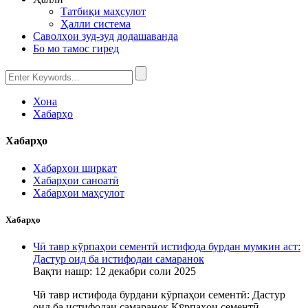
Татбиқи маҳсулот
Ҳалли система
Саволҳои зуд-зуд додашаванда
Бо мо тамос гиред
Хона
Хабарҳо
Хабарҳо
Хабарҳои ширкат
Хабарҳои саноатӣ
Хабарҳои маҳсулот
Хабарҳо
Чӣ тавр кӯрпаҳои сементӣ истифода бурдан мумкин аст:
Дастур оид ба истифодаи самаранок
Вақти нашр: 12 декабри соли 2025
Чӣ тавр истифода бурдани кӯрпаҳои сементӣ: Дастур
оид ба истифодаи самаранок Кӯрпаҳои сементӣ