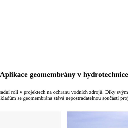
Aplikace geomembrány v hydrotechnic
adní roli v projektech na ochranu vodních zdrojů. Díky svý
ákladům se geomembrána stává nepostradatelnou součástí pro