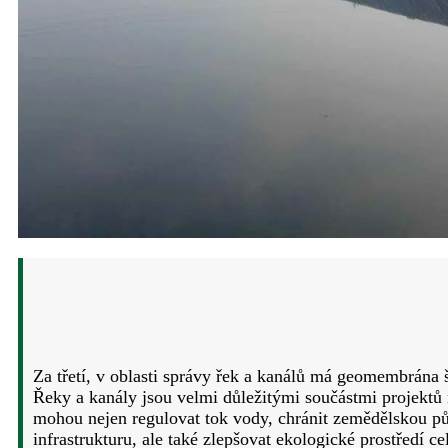
Za třetí, v oblasti správy řek a kanálů má geomembrána š
Řeky a kanály jsou velmi důležitými součástmi projektů
mohou nejen regulovat tok vody, chránit zemědělskou p
infrastrukturu, ale také zlepšovat ekologické prostředí c