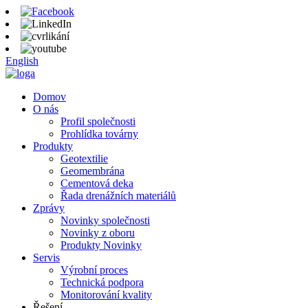
English
Domov
O nás
Profil společnosti
Prohlídka továrny
Produkty
Geotextilie
Geomembrána
Cementová deka
Řada drenážních materiálů
Zprávy
Novinky společnosti
Novinky z oboru
Produkty Novinky
Servis
Výrobní proces
Technická podpora
Monitorování kvality
Řešení