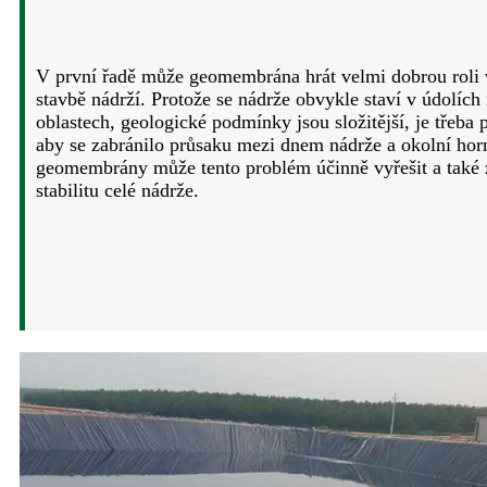
V první řadě může geomembrána hrát velmi dobrou roli v
stavbě nádrží. Protože se nádrže obvykle staví v údolíc
oblastech, geologické podmínky jsou složitější, je třeba 
aby se zabránilo průsaku mezi dnem nádrže a okolní horn
geomembrány může tento problém účinně vyřešit a také z
stabilitu celé nádrže.