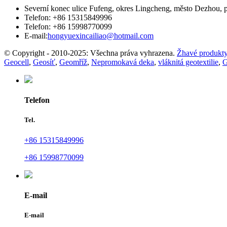
Severní konec ulice Fufeng, okres Lingcheng, město Dezhou, 
Telefon: +86 15315849996
Telefon: +86 15998770099
E-mail:
hongyuexincailiao@hotmail.com
© Copyright - 2010-2025: Všechna práva vyhrazena.
Žhavé produkt
Geocell
,
Geosíť
,
Geomříž
,
Nepromokavá deka
,
vláknitá geotextilie
,
G
Telefon
Tel.
+86 15315849996
+86 15998770099
E-mail
E-mail