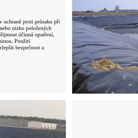
 ochraně proti průsaku při
h nebo nízko položených
přijmout účinná opatření,
inou. Použití
lepšit bezpečnost a