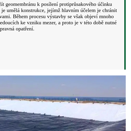
užít geomembránu k posílení protiprůsakového účinku
je umělá konstrukce, jejímž hlavním účelem je chránit
avami. Během procesu výstavby se však objeví mnoho
edoucích ke vzniku mezer, a proto je v této době nutné
pravná opatření.