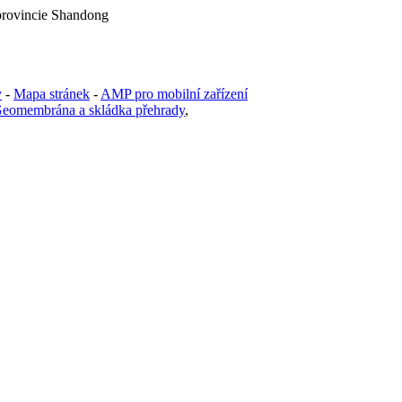
provincie Shandong
y
-
Mapa stránek
-
AMP pro mobilní zařízení
eomembrána a skládka přehrady
,