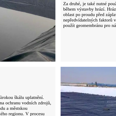
Za druhé, je také nutné po
během výstavby hrází. Hráz 
oblast po proudu před zápl
nepředvídatelných faktorů v
použít geomembránu pro ná
irokou škálu uplatnění.
 na ochranu vodních zdrojů,
ůdu a městskou
elého regionu. V procesu