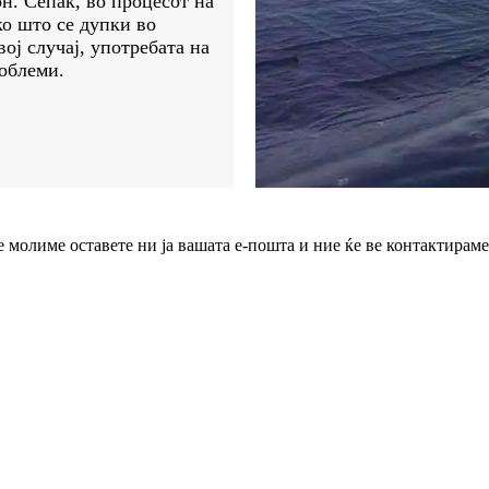
он. Сепак, во процесот на
ко што се дупки во
вој случај, употребата на
облеми.
молиме оставете ни ја вашата е-пошта и ние ќе ве контактираме 