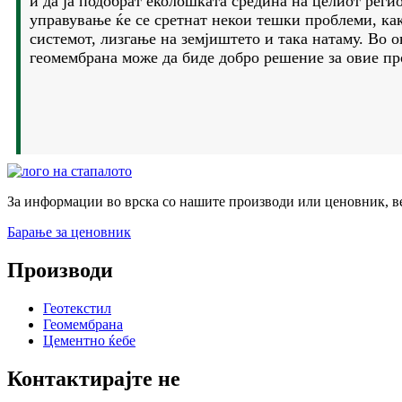
и да ја подобрат еколошката средина на целиот реги
управување ќе се сретнат некои тешки проблеми, ка
системот, лизгање на земјиштето и така натаму. Во о
геомембрана може да биде добро решение за овие пр
За информации во врска со нашите производи или ценовник, ве 
Барање за ценовник
Производи
Геотекстил
Геомембрана
Цементно ќебе
Контактирајте не