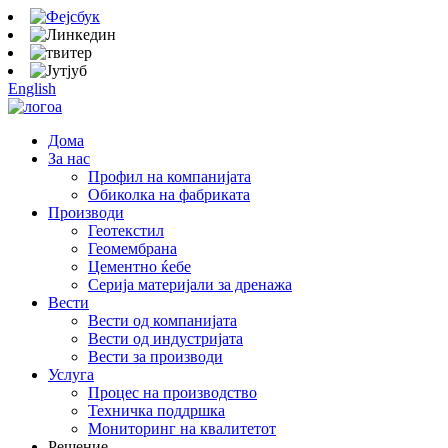
English
Дома
За нас
Профил на компанијата
Обиколка на фабриката
Производи
Геотекстил
Геомембрана
Цементно ќебе
Серија материјали за дренажа
Вести
Вести од компанијата
Вести од индустријата
Вести за производи
Услуга
Процес на производство
Техничка поддршка
Мониторинг на квалитетот
Решение