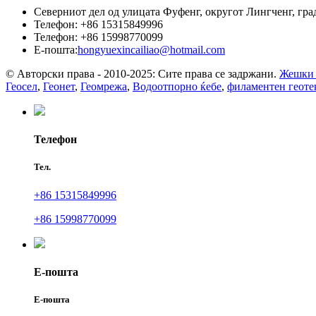
Северниот дел од улицата Фуфенг, округот Лингченг, гр
Телефон: +86 15315849996
Телефон: +86 15998770099
Е-пошта:
hongyuexincailiao@hotmail.com
© Авторски права - 2010-2025: Сите права се задржани.
Жешки 
Геосел
,
Геонет
,
Геомрежа
,
Водоотпорно ќебе
,
филаментен геоте
Телефон
Тел.
+86 15315849996
+86 15998770099
Е-пошта
Е-пошта