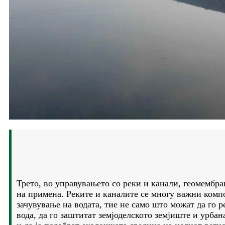
Трето, во управувањето со реки и канали, геомембр
на примена. Реките и каналите се многу важни комп
зачувување на водата, тие не само што можат да го р
вода, да го заштитат земјоделското земјиште и урба