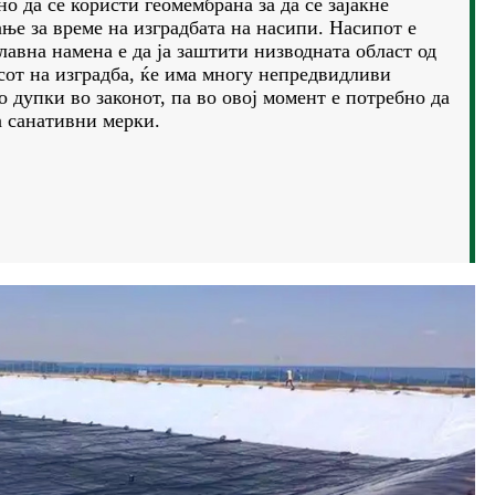
но да се користи геомембрана за да се зајакне
ње за време на изградбата на насипи. Насипот е
лавна намена е да ја заштити низводната област од
сот на изградба, ќе има многу непредвидливи
 дупки во законот, па во овој момент е потребно да
а санативни мерки.