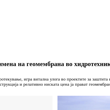
мена на геомембрана во хидротехни
ротекување, игра витална улога во проектите за заштита
трукција и релативно ниската цена ја прават геомембран