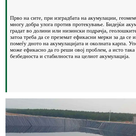
Прво на сите, при изградбата на акумулации, геомем
многу добра улога против протекување. Бидејќи аку
градат во долини или низински подрачја, геолошкит
затоа треба да се преземат ефикасни мерки за да се 
помеѓу дното на акумулацијата и околната карпа. Уп
може ефикасно да го реши овој проблем, а исто така
безбедноста и стабилноста на целиот акумулација.