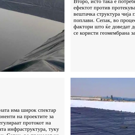
Второ, исто така е потреб
ефектот против протекува
вештачка структура чија г
поплави. Сепак, во проце
фактори што ќе доведат до
се користи геомембрана з
аната има широк спектар
оненти на проектите за
егулираат протокот на
ната инфраструктура, туку