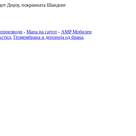
адот Деџоу, покраината Шандонг
производи
-
Мапа на сајтот
-
AMP Мобилен
кстил
,
Геомембрана и депонија од брана
,