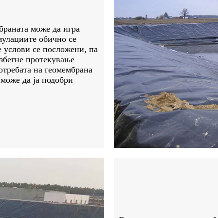
браната може да игра
мулациите обично се
е услови се посложени, па
избегне протекување
отребата на геомембрана
 може да ја подобри