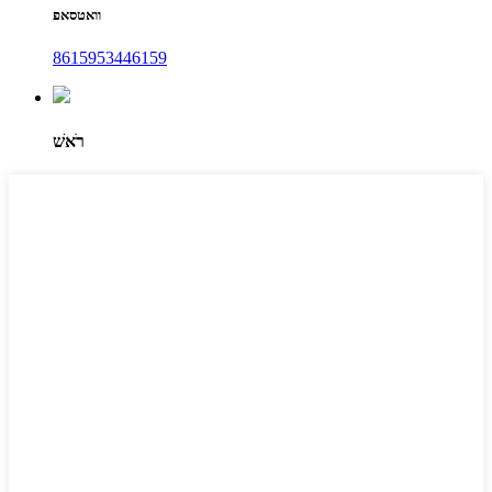
וואטסאפ
8615953446159
רֹאשׁ