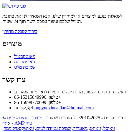
לשאלות בנוגע למוצרים או למחירון שלנו, אנא השאירו לנו את כתובת
המייל שלכם וניצור עמכם קשר תוך 24 שעות.
בירור לקבלת מחירון
מוצרים
גיאוטקסטיל
גיאוממברנה
שמיכת מלט
צרו קשר
ראש רחוב פוקנג הצפוני, מחוז לינגצ'נג, העיר דז'ואו, מחוז שאנדונג
טלפון: 86-15315849996+
טלפון: 86-15998770099+
hongyuexincailiao@hotmail.com
אֶלֶקטרוֹנִי:
© זכויות יוצרים - 2010-2025: כל הזכויות שמורות.
מוצרים חמים
-
מפת
AMP נייד
-
אתר
גיאוסל
,
גיאונט
,
גיאוגריד
,
שמיכה עמידה למים
,
גיאוטקסטיל נימה
,