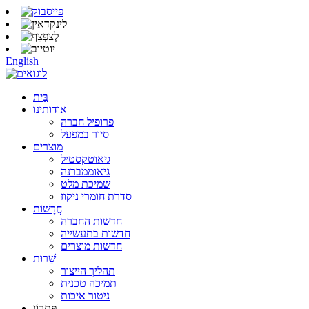
English
בַּיִת
אודותינו
פרופיל חברה
סיור במפעל
מוצרים
גיאוטקסטיל
גיאוממברנה
שמיכת מלט
סדרת חומרי ניקוז
חֲדָשׁוֹת
חדשות החברה
חדשות בתעשייה
חדשות מוצרים
שֵׁרוּת
תהליך הייצור
תמיכה טכנית
ניטור איכות
פִּתָרוֹן