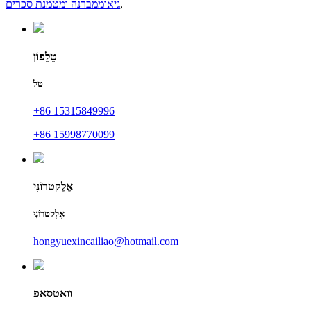
,
גיאוממברנה ומטמנת סכרים
טֵלֵפוֹן
טל
+86 15315849996
+86 15998770099
אֶלֶקטרוֹנִי
אֶלֶקטרוֹנִי
hongyuexincailiao@hotmail.com
וואטסאפ